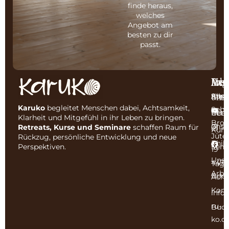
finde heraus,
welches
Angebot am
besten zu dir
passt.
Ansc
Men
Even
Folg
uns
Karu
Start
Allg
Karuko
begleitet Menschen dabei, Achtsamkeit,
Seba
Y
Über
Retr
Klarheit und Mitgefühl in ihr Leben zu bringen.
Broc
uns
I
Retreats, Kurse und Seminare
schaffen Raum für
Kurs
Jüte
Rückzug, persönliche Entwicklung und neue
Phil
F
Semi
Perspektiven.
19
Unse
4479
Tage
Arbe
Boc
Acht
Kont
info
ru-
Buc
ko.c