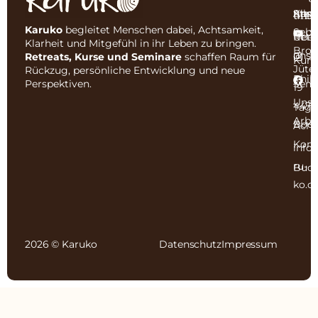
uns
Karu
Start
Allg
Karuko
begleitet Menschen dabei, Achtsamkeit,
Seba
Y
Über
Retr
Klarheit und Mitgefühl in ihr Leben zu bringen.
Broc
uns
I
Retreats, Kurse und Seminare
schaffen Raum für
Kurs
Jüte
Rückzug, persönliche Entwicklung und neue
Phil
F
Semi
Perspektiven.
19
Unse
4479
Tage
Arbe
Boc
Acht
Kont
info
ru-
Buc
ko.c
2026 © Karuko
Datenschutz
Impressum